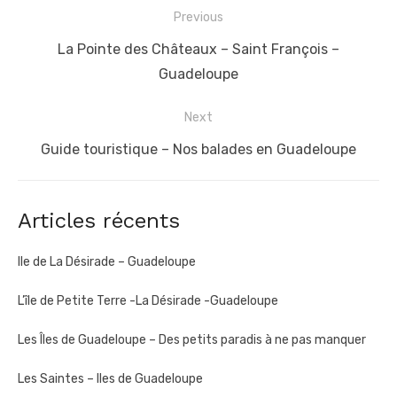
Navigation
Previous
de
Previous
La Pointe des Châteaux – Saint François –
l’article
post:
Guadeloupe
Next
Next
Guide touristique – Nos balades en Guadeloupe
post:
Articles récents
Ile de La Désirade – Guadeloupe
L’île de Petite Terre -La Désirade -Guadeloupe
Les Îles de Guadeloupe – Des petits paradis à ne pas manquer
Les Saintes – Iles de Guadeloupe