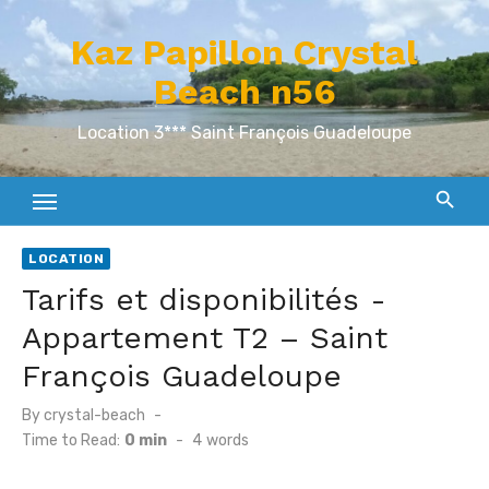
Skip
Kaz Papillon Crystal
to
content
Beach n56
Location 3*** Saint François Guadeloupe
LOCATION
Tarifs et disponibilités -
Appartement T2 – Saint
François Guadeloupe
Posted
By
crystal-beach
on
Time to Read:
0 min
-
4
words