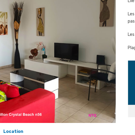
L’î
Les
pas
Les
Pla
Location