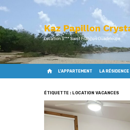
Skip
to
content
Kaz Papillon Crys
Location 3*** Saint François Guadeloupe
home
L’APPARTEMENT
LA RÉSIDENCE
ÉTIQUETTE :
LOCATION VACANCES