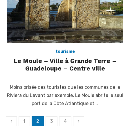
tourisme
Le Moule – Ville à Grande Terre –
Guadeloupe – Centre ville
Posted
on
Moins prisée des touristes que les communes de la
Riviera du Levant par exemple, Le Moule abrite le seul
port de la Côte Atlantique et …
Pagination
‹
1
2
3
4
›
des