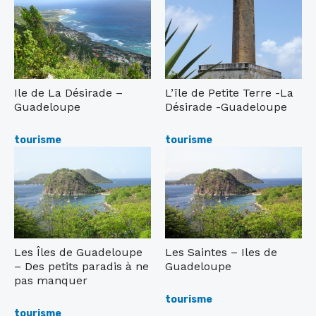
Ile de La Désirade –
L’île de Petite Terre -La
Guadeloupe
Désirade -Guadeloupe
Posted
Posted
on
on
tourisme
tourisme
Les Îles de Guadeloupe
Les Saintes – Iles de
– Des petits paradis à ne
Guadeloupe
pas manquer
Posted
on
Posted
tourisme
on
tourisme