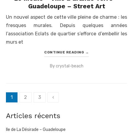
Guadeloupe – Street Art
Un nouvel aspect de cette ville pleine de charme : les
fresques murales. Depuis quelques années
l’association Eclats de quartier s’efforce d’embellir les
murs et
CONTINUE READING
→
By
crystal-beach
Posted
on
Pagination
1
2
3
‹
des
publications
Articles récents
Ile de La Désirade – Guadeloupe