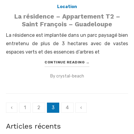
Location
La résidence – Appartement T2 –
Saint François – Guadeloupe
La résidence est implantée dans un parc paysagé bien
entretenu de plus de 3 hectares avec de vastes
espaces verts et des essences d’arbres et
CONTINUE READING
→
By
crystal-beach
Posted
on
Pagination
‹
1
2
3
4
‹
des
publications
Articles récents