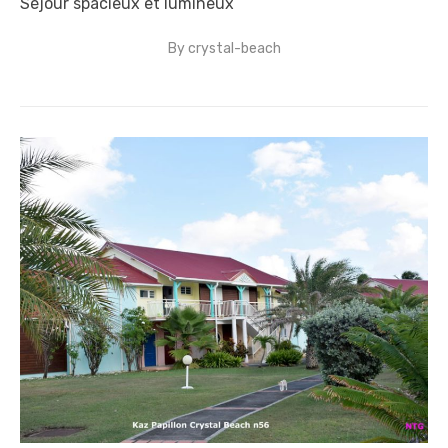
Séjour spacieux et lumineux
By
crystal-beach
Posted
on