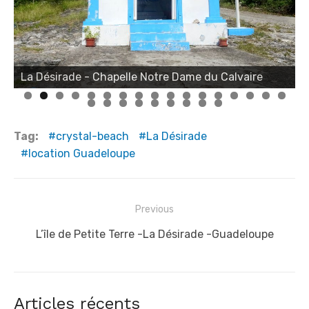
La Désirade - Chapelle Notre Dame du Calvaire
La Désirade - Plage du Souffleur
Tag:
crystal-beach
La Désirade
location Guadeloupe
Navigation
Previous
de
Previous
L’île de Petite Terre -La Désirade -Guadeloupe
l’article
post:
Articles récents