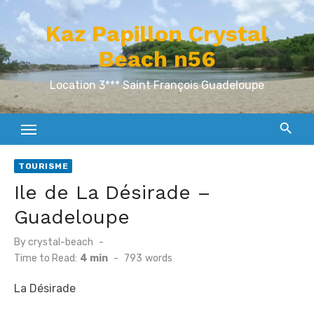
Skip
Kaz Papillon Crystal
to
content
Beach n56
Location 3*** Saint François Guadeloupe
TOURISME
Ile de La Désirade –
Guadeloupe
Posted
By
crystal-beach
on
Time to Read:
4 min
-
793
words
La Désirade